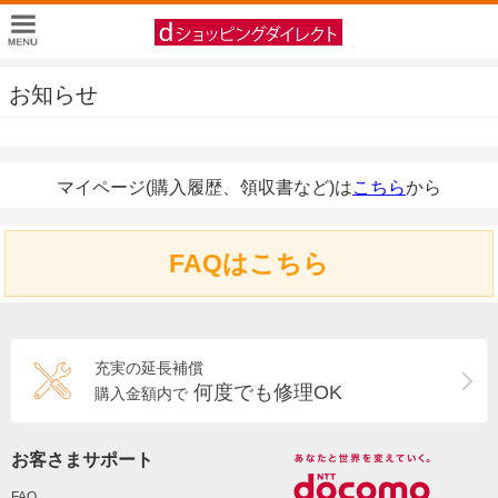
お知らせ
マイページ(購入履歴、領収書など)は
こちら
から
FAQはこちら
充実の延長補償
何度でも修理OK
購入金額内で
お客さまサポート
FAQ