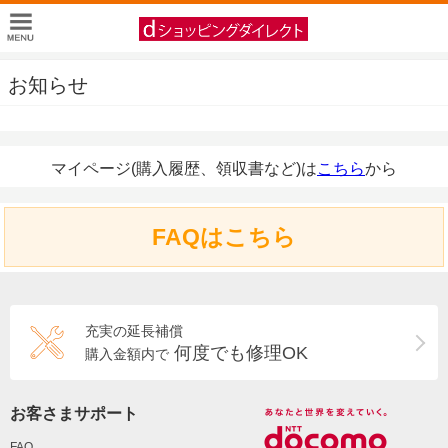
お知らせ
マイページ(購入履歴、領収書など)は
こちら
から
FAQはこちら
充実の延長補償
何度でも修理OK
購入金額内で
お客さまサポート
FAQ