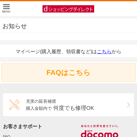
お知らせ
マイページ(購入履歴、領収書など)は
こちら
から
FAQはこちら
充実の延長補償
何度でも修理OK
購入金額内で
お客さまサポート
FAQ