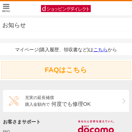
お知らせ
マイページ(購入履歴、領収書など)は
こちら
から
FAQはこちら
充実の延長補償
何度でも修理OK
購入金額内で
お客さまサポート
FAQ