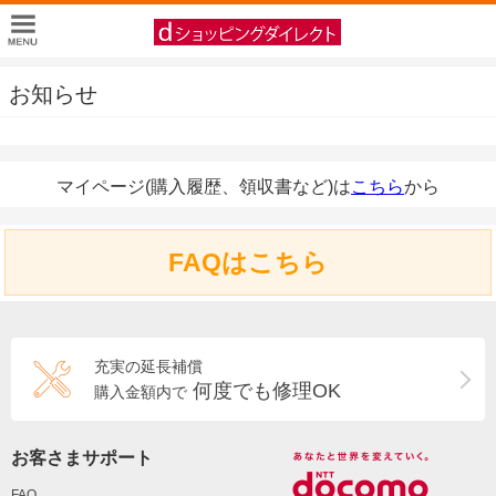
お知らせ
マイページ(購入履歴、領収書など)は
こちら
から
FAQはこちら
充実の延長補償
何度でも修理OK
購入金額内で
お客さまサポート
FAQ