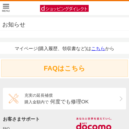
お知らせ
マイページ(購入履歴、領収書など)は
こちら
から
FAQはこちら
充実の延長補償
何度でも修理OK
購入金額内で
お客さまサポート
FAQ