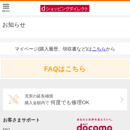
お知らせ
マイページ(購入履歴、領収書など)は
こちら
から
FAQはこちら
充実の延長補償
何度でも修理OK
購入金額内で
お客さまサポート
FAQ