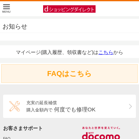
お知らせ
マイページ(購入履歴、領収書など)は
こちら
から
FAQはこちら
充実の延長補償
何度でも修理OK
購入金額内で
お客さまサポート
FAQ