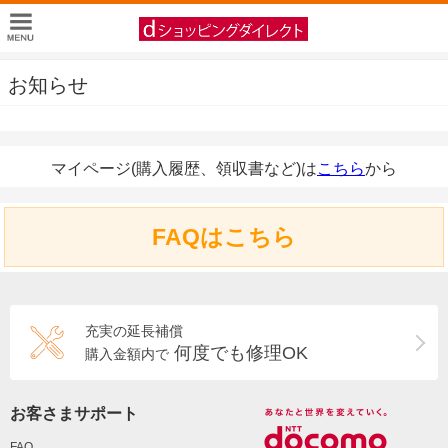
お知らせ
マイページ(購入履歴、領収書など)は
こちら
から
FAQはこちら
充実の延長補償
何度でも修理OK
購入金額内で
お客さまサポート
FAQ