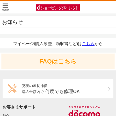
お知らせ
マイページ(購入履歴、領収書など)は
こちら
から
FAQはこちら
充実の延長補償
何度でも修理OK
購入金額内で
お客さまサポート
FAQ