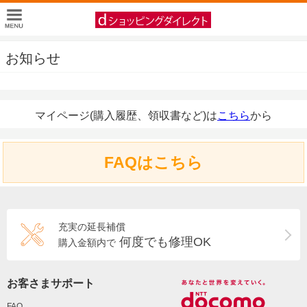
お知らせ
マイページ(購入履歴、領収書など)は
こちら
から
FAQはこちら
充実の延長補償
何度でも修理OK
購入金額内で
お客さまサポート
FAQ