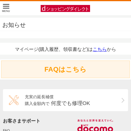
お知らせ
マイページ(購入履歴、領収書など)は
こちら
から
FAQはこちら
充実の延長補償
何度でも修理OK
購入金額内で
お客さまサポート
FAQ