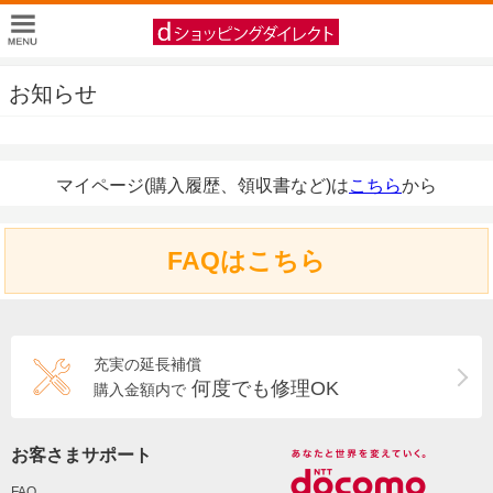
お知らせ
マイページ(購入履歴、領収書など)は
こちら
から
FAQはこちら
充実の延長補償
何度でも修理OK
購入金額内で
お客さまサポート
FAQ