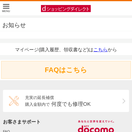
お知らせ
マイページ(購入履歴、領収書など)は
こちら
から
FAQはこちら
充実の延長補償
何度でも修理OK
購入金額内で
お客さまサポート
FAQ