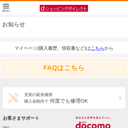
お知らせ
マイページ(購入履歴、領収書など)は
こちら
から
FAQはこちら
充実の延長補償
何度でも修理OK
購入金額内で
お客さまサポート
FAQ