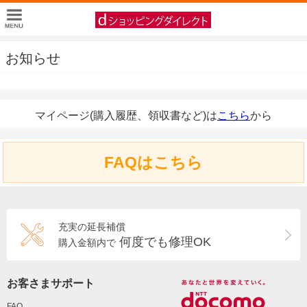
お知らせ
マイページ(購入履歴、領収書など)は
こちら
から
FAQはこちら
充実の延長補償
何度でも修理OK
購入金額内で
お客さまサポート
FAQ