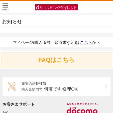
お知らせ
マイページ(購入履歴、領収書など)は
こちら
から
FAQはこちら
充実の延長補償
何度でも修理OK
購入金額内で
お客さまサポート
FAQ