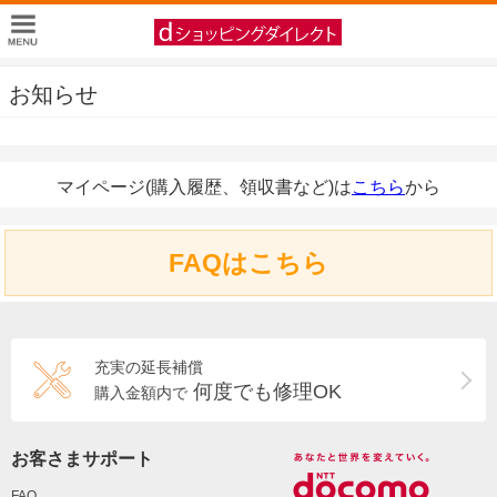
お知らせ
マイページ(購入履歴、領収書など)は
こちら
から
FAQはこちら
充実の延長補償
何度でも修理OK
購入金額内で
お客さまサポート
FAQ