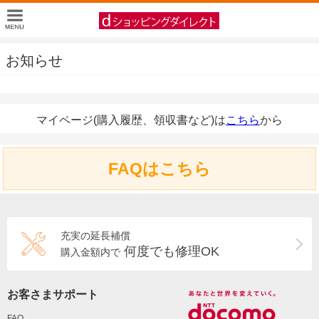
お知らせ
マイページ(購入履歴、領収書など)は
こちら
から
FAQはこちら
充実の延長補償
何度でも修理OK
購入金額内で
お客さまサポート
FAQ