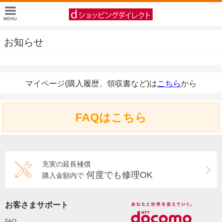
お知らせ
マイページ(購入履歴、領収書など)は
こちら
から
FAQはこちら
充実の延長補償
何度でも修理OK
購入金額内で
お客さまサポート
FAQ