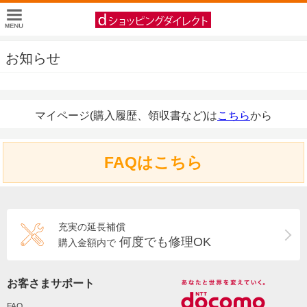
お知らせ
マイページ(購入履歴、領収書など)は
こちら
から
FAQはこちら
充実の延長補償
何度でも修理OK
購入金額内で
お客さまサポート
FAQ