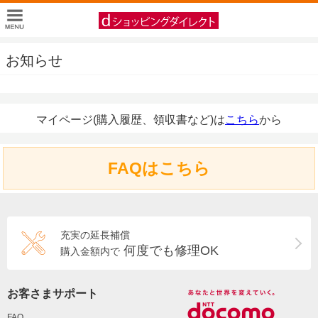
お知らせ
マイページ(購入履歴、領収書など)は
こちら
から
FAQはこちら
充実の延長補償
何度でも修理OK
購入金額内で
お客さまサポート
FAQ