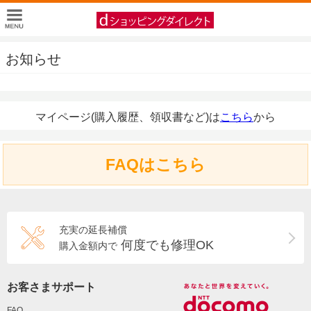
お知らせ
マイページ(購入履歴、領収書など)は
こちら
から
FAQはこちら
充実の延長補償
何度でも修理OK
購入金額内で
お客さまサポート
FAQ