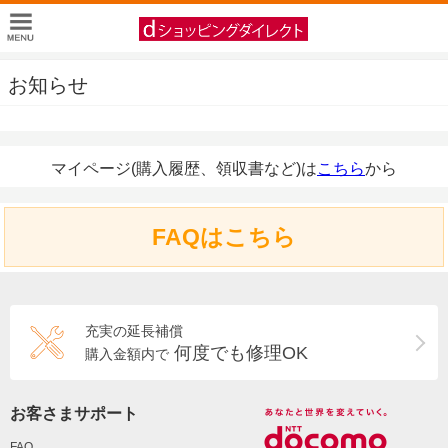
お知らせ
マイページ(購入履歴、領収書など)は
こちら
から
FAQはこちら
充実の延長補償
何度でも修理OK
購入金額内で
お客さまサポート
FAQ