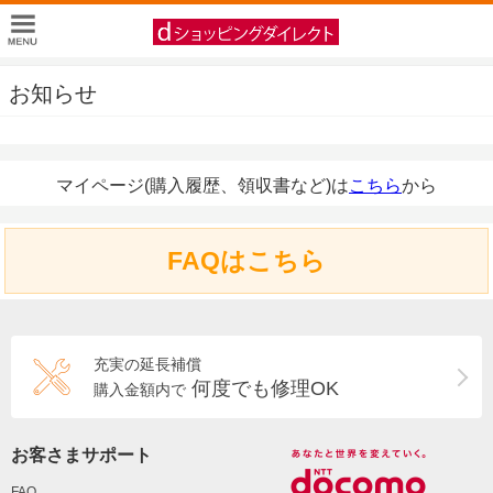
お知らせ
マイページ(購入履歴、領収書など)は
こちら
から
FAQはこちら
充実の延長補償
何度でも修理OK
購入金額内で
お客さまサポート
FAQ