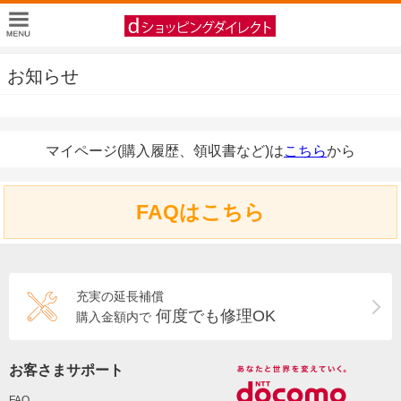
お知らせ
マイページ(購入履歴、領収書など)は
こちら
から
FAQはこちら
充実の延長補償
何度でも修理OK
購入金額内で
お客さまサポート
FAQ