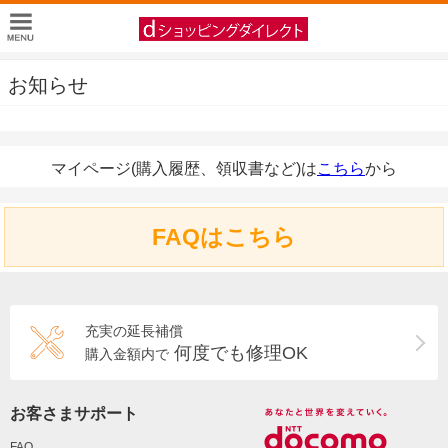
お知らせ
マイページ(購入履歴、領収書など)は
こちら
から
FAQはこちら
充実の延長補償
何度でも修理OK
購入金額内で
お客さまサポート
FAQ