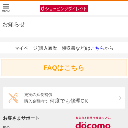
お知らせ
マイページ(購入履歴、領収書など)は
こちら
から
FAQはこちら
充実の延長補償
何度でも修理OK
購入金額内で
お客さまサポート
FAQ