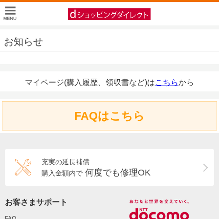
お知らせ
マイページ(購入履歴、領収書など)は
こちら
から
FAQはこちら
充実の延長補償
何度でも修理OK
購入金額内で
お客さまサポート
FAQ