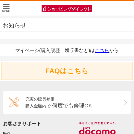
お知らせ
マイページ(購入履歴、領収書など)は
こちら
から
FAQはこちら
充実の延長補償
何度でも修理OK
購入金額内で
お客さまサポート
FAQ