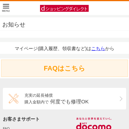
お知らせ
マイページ(購入履歴、領収書など)は
こちら
から
FAQはこちら
充実の延長補償
何度でも修理OK
購入金額内で
お客さまサポート
FAQ