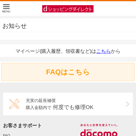
お知らせ
マイページ(購入履歴、領収書など)は
こちら
から
FAQはこちら
充実の延長補償
何度でも修理OK
購入金額内で
お客さまサポート
FAQ