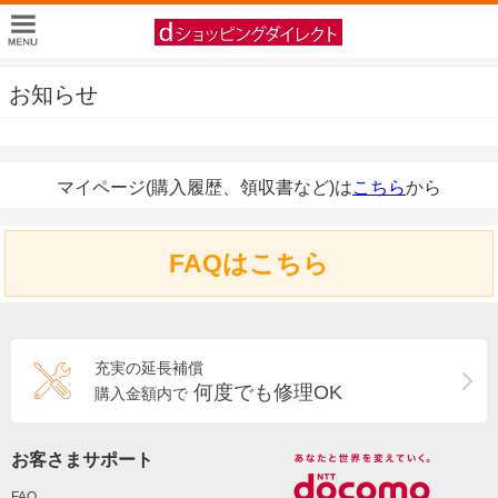
お知らせ
マイページ(購入履歴、領収書など)は
こちら
から
FAQはこちら
充実の延長補償
何度でも修理OK
購入金額内で
お客さまサポート
FAQ