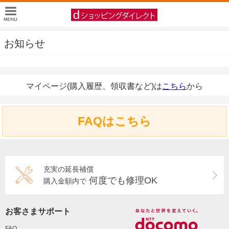
お知らせ
マイページ(購入履歴、領収書など)は
こちら
から
FAQはこちら
充実の延長補償
何度でも修理OK
購入金額内で
お客さまサポート
FAQ