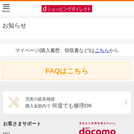
お知らせ
マイページ(購入履歴、領収書など)は
こちら
から
FAQはこちら
充実の延長補償
何度でも修理OK
購入金額内で
お客さまサポート
FAQ