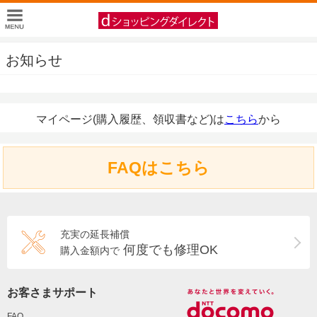
お知らせ
マイページ(購入履歴、領収書など)は
こちら
から
FAQはこちら
充実の延長補償
何度でも修理OK
購入金額内で
お客さまサポート
FAQ