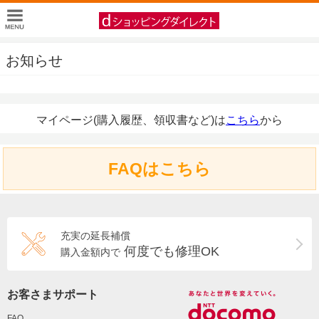
お知らせ
マイページ(購入履歴、領収書など)は
こちら
から
FAQはこちら
充実の延長補償
何度でも修理OK
購入金額内で
お客さまサポート
FAQ