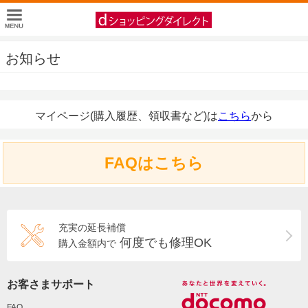
お知らせ
マイページ(購入履歴、領収書など)は
こちら
から
FAQはこちら
充実の延長補償
何度でも修理OK
購入金額内で
お客さまサポート
FAQ