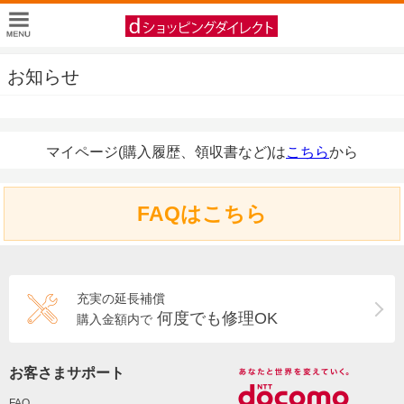
お知らせ
マイページ(購入履歴、領収書など)は
こちら
から
FAQはこちら
充実の延長補償
何度でも修理OK
購入金額内で
お客さまサポート
FAQ