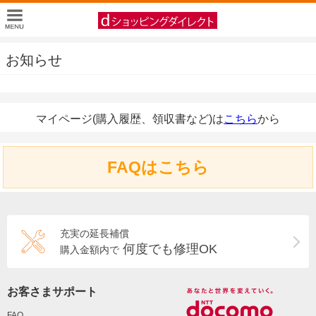
お知らせ
マイページ(購入履歴、領収書など)は
こちら
から
FAQはこちら
充実の延長補償
何度でも修理OK
購入金額内で
お客さまサポート
FAQ