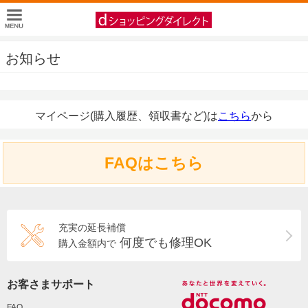
お知らせ
マイページ(購入履歴、領収書など)は
こちら
から
FAQはこちら
充実の延長補償
何度でも修理OK
購入金額内で
お客さまサポート
FAQ