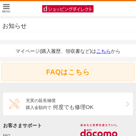
お知らせ
マイページ(購入履歴、領収書など)は
こちら
から
FAQはこちら
充実の延長補償
何度でも修理OK
購入金額内で
お客さまサポート
FAQ