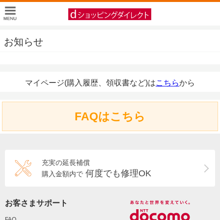
お知らせ
マイページ(購入履歴、領収書など)は
こちら
から
FAQはこちら
充実の延長補償
何度でも修理OK
購入金額内で
お客さまサポート
FAQ