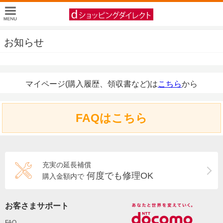
お知らせ
マイページ(購入履歴、領収書など)は
こちら
から
FAQはこちら
充実の延長補償
何度でも修理OK
購入金額内で
お客さまサポート
FAQ