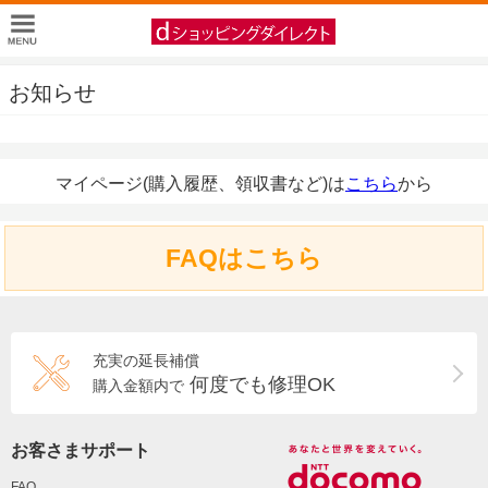
お知らせ
マイページ(購入履歴、領収書など)は
こちら
から
FAQはこちら
充実の延長補償
何度でも修理OK
購入金額内で
お客さまサポート
FAQ