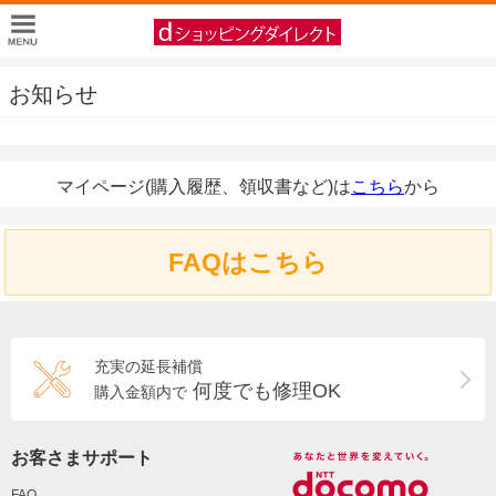
お知らせ
マイページ(購入履歴、領収書など)は
こちら
から
FAQはこちら
充実の延長補償
何度でも修理OK
購入金額内で
お客さまサポート
FAQ