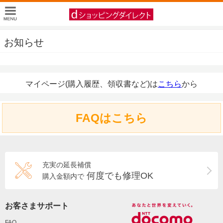
お知らせ
マイページ(購入履歴、領収書など)は
こちら
から
FAQはこちら
充実の延長補償
何度でも修理OK
購入金額内で
お客さまサポート
FAQ