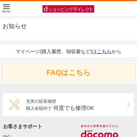
お知らせ
マイページ(購入履歴、領収書など)は
こちら
から
FAQはこちら
充実の延長補償
何度でも修理OK
購入金額内で
お客さまサポート
FAQ