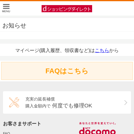
お知らせ
マイページ(購入履歴、領収書など)は
こちら
から
FAQはこちら
充実の延長補償
何度でも修理OK
購入金額内で
お客さまサポート
FAQ