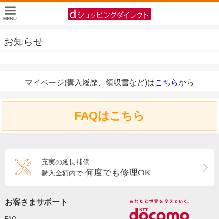
お知らせ
マイページ(購入履歴、領収書など)は
こちら
から
FAQはこちら
充実の延長補償
何度でも修理OK
購入金額内で
お客さまサポート
FAQ